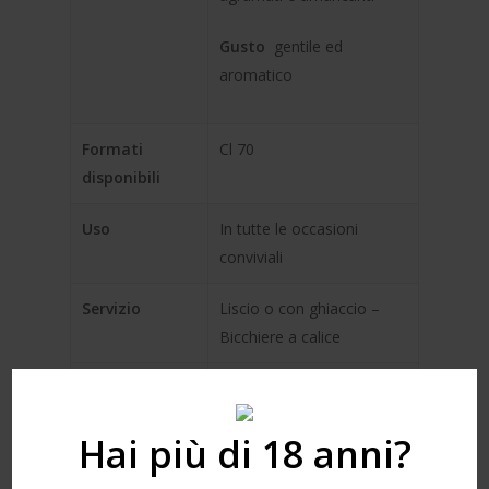
Gusto
gentile ed
aromatico
Formati
Cl 70
disponibili
Uso
In tutte le occasioni
conviviali
Servizio
Liscio o con ghiaccio –
Bicchiere a calice
Packaging
1×6 cartoni
Hai più di 18 anni?