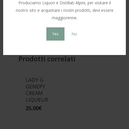
Produciamo Liquori e Distillati Alpini, per visitare il
1,4 kg
Peso
nostro sito e acquistare i nostri prodotti, devi essere
maggiorenne.
Standard 70 CL, 3 Litri
Formato
Yes
No
Prodotti correlati
LADY G
GENEPY
CREAM
LIQUEUR
25,00
€