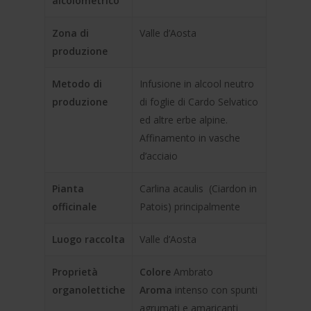
alcolometrico
Zona di
Valle d’Aosta
produzione
Metodo di
Infusione in alcool neutro
produzione
di foglie di Cardo Selvatico
ed altre erbe alpine.
Affinamento in vasche
d’acciaio
Pianta
Carlina acaulis (Ciardon in
officinale
Patois) principalmente
Luogo raccolta
Valle d’Aosta
Proprietà
Colore
Ambrato
organolettiche
Aroma
intenso con spunti
agrumati e amaricanti