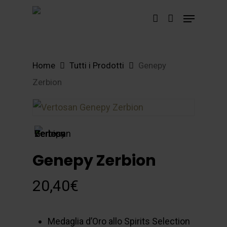
Skip
Menu
account
to
main
content
Home
Tutti i Prodotti
Genepy
Zerbion
Genepy Zerbion
20,40
€
Medaglia d’Oro allo Spirits Selection