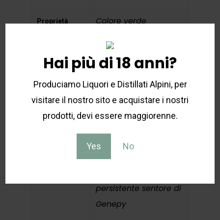
Colore
verde
Proprietà
naturale
organolettiche
Aroma
netto di
Hai più di 18 anni?
Genepy con note
zuccherine ben
Produciamo Liquori e Distillati Alpini, per
distinte
visitare il nostro sito e acquistare i nostri
prodotti, devi essere maggiorenne.
Gusto
erbaceo con
inizio pungente e
Yes
No
finale lievemente
zuccherino,
persistente sentore di
Genepy